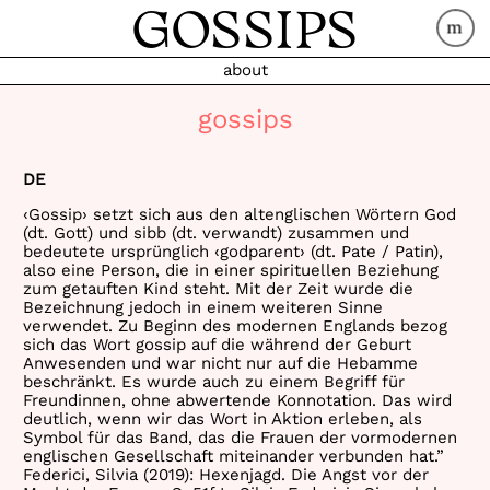
SUMMONING SURPRISE
GOSSIPS
Superheroes gehen nicht auf's Klo
about
HUNGRY
ACHSCHAV:עכשיו:JETZT
gossips
HINENI:הנני:Hier bin Ich
impressum
DE
‹Gossip› setzt sich aus den altenglischen Wörtern God
(dt. Gott) und sibb (dt. verwandt) zusammen und
bedeutete ursprünglich ‹godparent› (dt. Pate / Patin),
also eine Person, die in einer spirituellen Beziehung
zum getauften Kind steht. Mit der Zeit wurde die
Bezeichnung jedoch in einem weiteren Sinne
verwendet. Zu Beginn des modernen Englands bezog
sich das Wort gossip auf die während der Geburt
Anwesenden und war nicht nur auf die Hebamme
beschränkt. Es wurde auch zu einem Begriff für
Freundinnen, ohne abwertende Konnotation. Das wird
deutlich, wenn wir das Wort in Aktion erleben, als
Symbol für das Band, das die Frauen der vormodernen
englischen Gesellschaft miteinander verbunden hat.”
Federici, Silvia (2019): Hexenjagd. Die Angst vor der